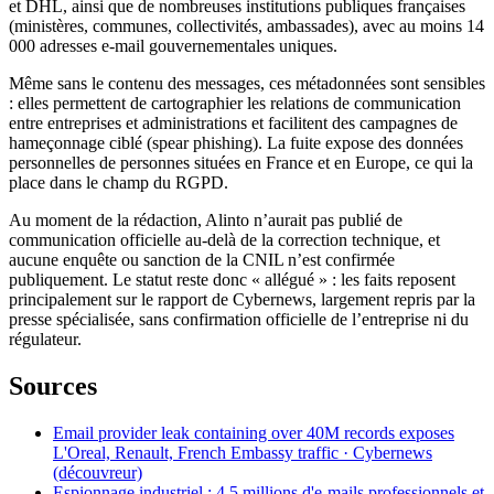
et DHL, ainsi que de nombreuses institutions publiques françaises
(ministères, communes, collectivités, ambassades), avec au moins 14
000 adresses e-mail gouvernementales uniques.
Même sans le contenu des messages, ces métadonnées sont sensibles
: elles permettent de cartographier les relations de communication
entre entreprises et administrations et facilitent des campagnes de
hameçonnage ciblé (spear phishing). La fuite expose des données
personnelles de personnes situées en France et en Europe, ce qui la
place dans le champ du RGPD.
Au moment de la rédaction, Alinto n’aurait pas publié de
communication officielle au-delà de la correction technique, et
aucune enquête ou sanction de la CNIL n’est confirmée
publiquement. Le statut reste donc « allégué » : les faits reposent
principalement sur le rapport de Cybernews, largement repris par la
presse spécialisée, sans confirmation officielle de l’entreprise ni du
régulateur.
Sources
Email provider leak containing over 40M records exposes
L'Oreal, Renault, French Embassy traffic · Cybernews
(découvreur)
Espionnage industriel : 4,5 millions d'e-mails professionnels et