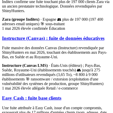
Inditex confirme une fuite touchant plus de 197 000 clients Zara via
un ancien prestataire technologique. Données revendiquées par
ShinyHunters.
Zara (groupe Inditex)
· Espagne
👥 plus de 197 000 (197 400
adresses email uniques)
🎯 sous-traitant
1 mai 2026
élevée
confirmée
Éducation
Instructure (Canvas) : fuite de données éducatives
Fuite massive des données Canvas (Instructure) revendiquée par
ShinyHunters en mai 2026, touchant des établissements aux Pays-
Bas, en Suède et au Royaume-Uni.
Instructure (Canvas LMS)
· États-Unis (éditeur) ; Pays-Bas,
Suède, Royaume-Uni (établissements touchés)
👥 jusqu'à 275
millions d'utilisateurs revendiqués (3,65 To), ~8 800 à 9 000
établissements
🎯 ransomware / extorsion (exploitation d'une
vulnérabilité des systèmes de production, groupe ShinyHunters)
1 mai 2026
élevée
alléguée
Retail / e-commerce
Easy Cash : fuite base clients
Une fuite attribuée à Easy Cash, issue d'un compte compromis,
exposerait plus de 17 millions d'entrées clients (nom, adresse, date