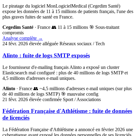
Le piratage du logiciel MonLogicielMedical (Cegedim Santé)
expose les données de 11 à 15 millions de patients français, l'une des
plus graves fuites de santé en France.
Cegedim Santé
· France
👥 11 à 15 millions
🎯 Sous-traitant
compromis
Analyse complète
→
24 févr. 2026
élevée
alléguée
Réseaux sociaux / Tech
Alinto : fuite de logs SMTP exposés
Le fournisseur d'e-mailing français Alinto a exposé un cluster
Elasticsearch mal configuré : plus de 40 millions de logs SMTP et
4,5 millions d'adresses e-mail uniques.
Alinto
· France
👥 ~4,5 millions d'adresses e-mail uniques (sur plus
de 40 millions de logs SMTP)
🎯 mauvaise config
21 févr. 2026
élevée
confirmée
Sport / Associations
Fédération Française d'Athlétisme : fuite de données
de licenciés
La Fédération Française d'Athlétisme a annoncé en février 2026 une
cyberattaque ayant exposé les données personnelles de ses licenciés.