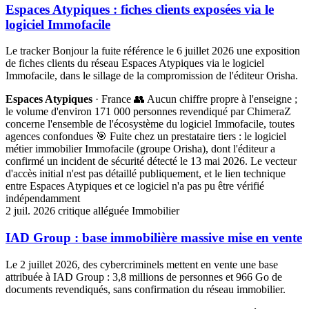
Espaces Atypiques : fiches clients exposées via le
logiciel Immofacile
Le tracker Bonjour la fuite référence le 6 juillet 2026 une exposition
de fiches clients du réseau Espaces Atypiques via le logiciel
Immofacile, dans le sillage de la compromission de l'éditeur Orisha.
Espaces Atypiques
· France
👥 Aucun chiffre propre à l'enseigne ;
le volume d'environ 171 000 personnes revendiqué par ChimeraZ
concerne l'ensemble de l'écosystème du logiciel Immofacile, toutes
agences confondues
🎯 Fuite chez un prestataire tiers : le logiciel
métier immobilier Immofacile (groupe Orisha), dont l'éditeur a
confirmé un incident de sécurité détecté le 13 mai 2026. Le vecteur
d'accès initial n'est pas détaillé publiquement, et le lien technique
entre Espaces Atypiques et ce logiciel n'a pas pu être vérifié
indépendamment
2 juil. 2026
critique
alléguée
Immobilier
IAD Group : base immobilière massive mise en vente
Le 2 juillet 2026, des cybercriminels mettent en vente une base
attribuée à IAD Group : 3,8 millions de personnes et 966 Go de
documents revendiqués, sans confirmation du réseau immobilier.