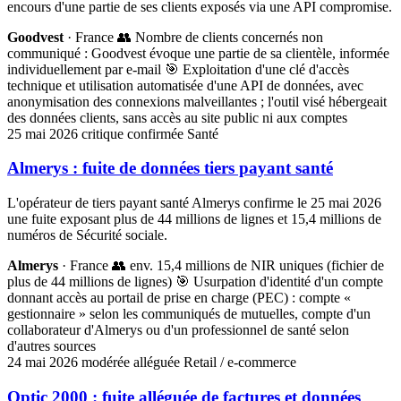
encours d'une partie de ses clients exposés via une API compromise.
Goodvest
· France
👥 Nombre de clients concernés non
communiqué : Goodvest évoque une partie de sa clientèle, informée
individuellement par e-mail
🎯 Exploitation d'une clé d'accès
technique et utilisation automatisée d'une API de données, avec
anonymisation des connexions malveillantes ; l'outil visé hébergeait
des données clients, sans accès au site public ni aux comptes
25 mai 2026
critique
confirmée
Santé
Almerys : fuite de données tiers payant santé
L'opérateur de tiers payant santé Almerys confirme le 25 mai 2026
une fuite exposant plus de 44 millions de lignes et 15,4 millions de
numéros de Sécurité sociale.
Almerys
· France
👥 env. 15,4 millions de NIR uniques (fichier de
plus de 44 millions de lignes)
🎯 Usurpation d'identité d'un compte
donnant accès au portail de prise en charge (PEC) : compte «
gestionnaire » selon les communiqués de mutuelles, compte d'un
collaborateur d'Almerys ou d'un professionnel de santé selon
d'autres sources
24 mai 2026
modérée
alléguée
Retail / e-commerce
Optic 2000 : fuite alléguée de factures et données