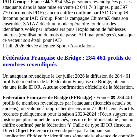
IAD Group
· France
👥 3 834 564 personnes revendiquées par les
attaquants dans la base mise en vente (2 041 743 lignes, plus 397
779 documents PDF) ; aucun chiffre confirmé par IAD Group
🎯
Inconnu pour IAD Group. Pour la campagne ChimeraZ dans son
ensemble, ZATAZ décrit un mode opératoire fondé sur des
identifiants volés par infostealers puis l'exploitation de faiblesses
internes (réutilisation de mots de passe, API mal protégées), sans que
ce vecteur soit établi pour IAD
1 juil. 2026
élevée
alléguée
Sport / Associations
Fédération Française de Bridge : 284 461 profils de
membres revendiqués
Un attaquant revendique le 1er juillet 2026 la diffusion de 284 461
profils de membres de la Fédération Française de Bridge, obtenus
via une faille IDOR. Aucune confirmation officielle de la fédération.
Fédération Française de Bridge (FFBridge)
· France
👥 284 461
profils de membres revendiqués par l'attaquant (licenciés actuels ou
anciens), un volume à rapprocher des environ 77 000 licenciés actifs
recensés publiquement pour la saison 2023-2024 : l'écart suggère un
historique pluriannuel de licenciés, pas un effectif instantané ; aucun
chiffre confirmé par la fédération
🎯 Faille de type IDOR (Insecure
Direct Object Reference) revendiquée par l'attaquant sur
l'application ffbridge.fr : identifiants séquentiels, absence de contrôle