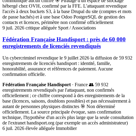
communiqué aucun chiffre
🎯 Piratage d'un espace de stockage
hébergé chez OVH, confirmé par la FFE. L'attaquant revendique
l'accès à deux buckets S3, à la base Drupal du site (comptes et mots
de passe hachés) et à une base Odoo PostgreSQL de gestion des
contacts et licences, périmètre non confirmé officiellement
9 juil. 2026
critique
alléguée
Sport / Associations
Fédération Française Handisport : près de 60 000
enregistrements de licenciés revendiqués
Un cybercriminel revendique le 9 juillet 2026 la diffusion de 59 932
enregistrements de licenciés handisport : identité, famille,
honorabilité, assurance et références de paiement. Aucune
confirmation officielle.
Fédération Française Handisport
· France
👥 59 932
enregistrements revendiqués par l'attaquant, non confirmés
officiellement ; ce chiffre correspond à des enregistrements de la
base (licences, saisons, doublons possibles) et pas nécessairement à
autant de personnes physiques distinctes
🎯 Non déterminé
officiellement. La source principale évoque, sans confirmation
technique, l'hypothèse d'un accès plus large que la seule consultation
de l'extranet handisport.org (par exemple un accès administrateur)
6 juil. 2026
élevée
alléguée
Immobilier