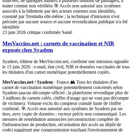
sourcées, de quelques milliers à plusieurs millions de passagers, à
traiter comme non vérifiées
🎯 Accès non autorisé aux systèmes
associés à la billetterie par des acteurs externes non identifiés,
constaté par Trenitalia elle-même ; la technique d'intrusion n'est
précisée par aucune source et aucune revendication publique n'a été
identifiée
23 juin 2026
critique
confirmée
Santé
MesVaccins.net : carnets de vaccination et NIR
exposés chez Syadem
Syadem, éditeur de MesVaccins.net, confirme une intrusion signalée
le 15 juin 2026 : e-mail, état civil, NIR et données vaccinales de tous
les titulaires d'un carnet numérique potentiellement copiés.
MesVaccins.net / Syadem
· France
👥 Tous les titulaires d'un
carnet de vaccination numérique potentiellement concernés selon
Syadem (aucun décompte officiel ; la plateforme revendique plus de
3 millions de carnets créés, chiffre d'usage qui ne vaut pas décompte
de victimes). Volume exclu du compteur cumulé faute de chiffre
confirmé.
🎯 Accès non autorisé aux systèmes de Syadem par un
tiers, avec copie de données ; vecteur précis non communiqué. Les
mesures de remédiation annoncées (reconstruction complète de
l'infrastructure de production, sécurisation des accès au dépôt de
code) suggèrent une compromission touchant l'environnement de