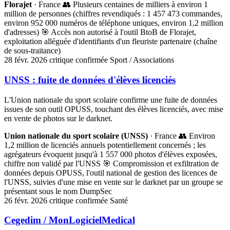
Florajet
· France
👥 Plusieurs centaines de milliers à environ 1
million de personnes (chiffres revendiqués : 1 457 473 commandes,
environ 952 000 numéros de téléphone uniques, environ 1,2 million
d'adresses)
🎯 Accès non autorisé à l'outil BtoB de Florajet,
exploitation alléguée d'identifiants d'un fleuriste partenaire (chaîne
de sous-traitance)
28 févr. 2026
critique
confirmée
Sport / Associations
UNSS : fuite de données d'élèves licenciés
L'Union nationale du sport scolaire confirme une fuite de données
issues de son outil OPUSS, touchant des élèves licenciés, avec mise
en vente de photos sur le darknet.
Union nationale du sport scolaire (UNSS)
· France
👥 Environ
1,2 million de licenciés annuels potentiellement concernés ; les
agrégateurs évoquent jusqu'à 1 557 000 photos d'élèves exposées,
chiffre non validé par l'UNSS
🎯 Compromission et exfiltration de
données depuis OPUSS, l'outil national de gestion des licences de
l'UNSS, suivies d'une mise en vente sur le darknet par un groupe se
présentant sous le nom DumpSec
26 févr. 2026
critique
confirmée
Santé
Cegedim / MonLogicielMedical