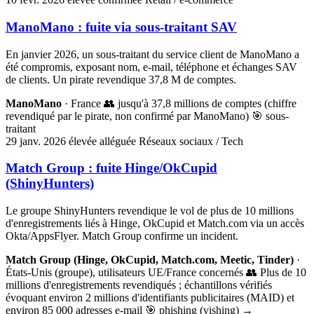
ManoMano : fuite via sous-traitant SAV
En janvier 2026, un sous-traitant du service client de ManoMano a
été compromis, exposant nom, e-mail, téléphone et échanges SAV
de clients. Un pirate revendique 37,8 M de comptes.
ManoMano
· France
👥 jusqu'à 37,8 millions de comptes (chiffre
revendiqué par le pirate, non confirmé par ManoMano)
🎯 sous-
traitant
29 janv. 2026
élevée
alléguée
Réseaux sociaux / Tech
Match Group : fuite Hinge/OkCupid
(ShinyHunters)
Le groupe ShinyHunters revendique le vol de plus de 10 millions
d'enregistrements liés à Hinge, OkCupid et Match.com via un accès
Okta/AppsFlyer. Match Group confirme un incident.
Match Group (Hinge, OkCupid, Match.com, Meetic, Tinder)
·
États-Unis (groupe), utilisateurs UE/France concernés
👥 Plus de 10
millions d'enregistrements revendiqués ; échantillons vérifiés
évoquant environ 2 millions d'identifiants publicitaires (MAID) et
environ 85 000 adresses e-mail
🎯 phishing (vishing) →