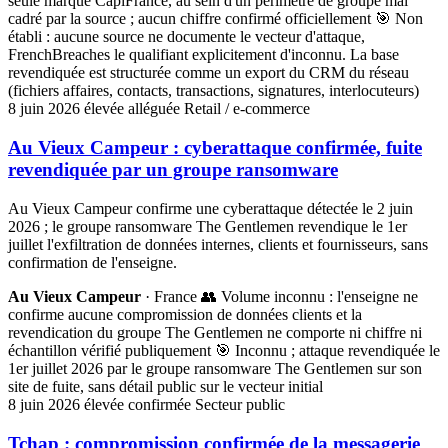
seule marque CapiFrance, au sein d'un périmètre de groupe mal
cadré par la source ; aucun chiffre confirmé officiellement
🎯 Non
établi : aucune source ne documente le vecteur d'attaque,
FrenchBreaches le qualifiant explicitement d'inconnu. La base
revendiquée est structurée comme un export du CRM du réseau
(fichiers affaires, contacts, transactions, signatures, interlocuteurs)
8 juin 2026
élevée
alléguée
Retail / e-commerce
Au Vieux Campeur : cyberattaque confirmée, fuite
revendiquée par un groupe ransomware
Au Vieux Campeur confirme une cyberattaque détectée le 2 juin
2026 ; le groupe ransomware The Gentlemen revendique le 1er
juillet l'exfiltration de données internes, clients et fournisseurs, sans
confirmation de l'enseigne.
Au Vieux Campeur
· France
👥 Volume inconnu : l'enseigne ne
confirme aucune compromission de données clients et la
revendication du groupe The Gentlemen ne comporte ni chiffre ni
échantillon vérifié publiquement
🎯 Inconnu ; attaque revendiquée le
1er juillet 2026 par le groupe ransomware The Gentlemen sur son
site de fuite, sans détail public sur le vecteur initial
8 juin 2026
élevée
confirmée
Secteur public
Tchap : compromission confirmée de la messagerie