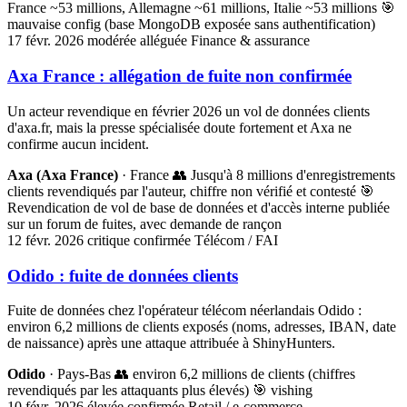
France ~53 millions, Allemagne ~61 millions, Italie ~53 millions
🎯
mauvaise config (base MongoDB exposée sans authentification)
17 févr. 2026
modérée
alléguée
Finance & assurance
Axa France : allégation de fuite non confirmée
Un acteur revendique en février 2026 un vol de données clients
d'axa.fr, mais la presse spécialisée doute fortement et Axa ne
confirme aucun incident.
Axa (Axa France)
· France
👥 Jusqu'à 8 millions d'enregistrements
clients revendiqués par l'auteur, chiffre non vérifié et contesté
🎯
Revendication de vol de base de données et d'accès interne publiée
sur un forum de fuites, avec demande de rançon
12 févr. 2026
critique
confirmée
Télécom / FAI
Odido : fuite de données clients
Fuite de données chez l'opérateur télécom néerlandais Odido :
environ 6,2 millions de clients exposés (noms, adresses, IBAN, date
de naissance) après une attaque attribuée à ShinyHunters.
Odido
· Pays-Bas
👥 environ 6,2 millions de clients (chiffres
revendiqués par les attaquants plus élevés)
🎯 vishing
10 févr. 2026
élevée
confirmée
Retail / e-commerce