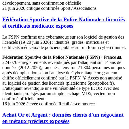
développement, sans confirmation officielle
21 juin 2026
critique
confirmée
Sport / Associations
Fédération Sportive de la Police Nationale : licenciés
et certificats médicaux exposés
La FSPN confirme une cyberattaque sur son logiciel de gestion des
licenciés (19-20 juin 2026) : identités, grades, matricules et
certificats médicaux de policiers publiés sur un forum cybercriminel.
Fédération Sportive de la Police Nationale (FSPN)
· France
👥
224 076 enregistrements revendiqués par l'attaquant sur 14 ans de
données (2012-2026), ramenés à environ 71 304 personnes uniques
après déduplication selon l'analyse de Cyberattaque.org ; aucun
chiffre officiellement confirmé par la FSPN
🎯 Accès non autorisé
au logiciel de gestion des licenciés (plateforme Sportpolice.fr).
L'attaquant revendique une vulnérabilité de type IDOR avec des
identifiants protégés par un simple hachage MD5, vecteur non
confirmé officiellement
16 juin 2026
élevée
confirmée
Retail / e-commerce
Achat Or et Argent : données clients d'un négociant
en métaux précieux exposées