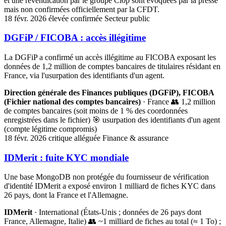
et une revendication par le groupe Cl0p sont évoquées par la presse
mais non confirmées officiellement par la CFDT.
18 févr. 2026
élevée
confirmée
Secteur public
DGFiP / FICOBA : accès illégitime
La DGFiP a confirmé un accès illégitime au FICOBA exposant les
données de 1,2 million de comptes bancaires de titulaires résidant en
France, via l'usurpation des identifiants d'un agent.
Direction générale des Finances publiques (DGFiP), FICOBA
(Fichier national des comptes bancaires)
· France
👥 1,2 million
de comptes bancaires (soit moins de 1 % des coordonnées
enregistrées dans le fichier)
🎯 usurpation des identifiants d'un agent
(compte légitime compromis)
18 févr. 2026
critique
alléguée
Finance & assurance
IDMerit : fuite KYC mondiale
Une base MongoDB non protégée du fournisseur de vérification
d'identité IDMerit a exposé environ 1 milliard de fiches KYC dans
26 pays, dont la France et l'Allemagne.
IDMerit
· International (États-Unis ; données de 26 pays dont
France, Allemagne, Italie)
👥 ~1 milliard de fiches au total (≈ 1 To) ;