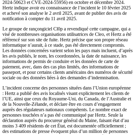
2024-50623 et CVE-2024-55956) en octobre et décembre 2024.
Hertz indique avoir eu connaissance de l’incident le 10 février 2025
et achevé son analyse le 2 avril 2025, avant de publier des avis de
notification à compter du 11 avril 2025.
Le groupe de rançongiciel Cl0p a revendiqué cette campagne, qui a
visé de nombreuses organisations utilisatrices de Cleo, et Hertz a été
référencé sur son site de fuite. Hertz précise que son propre réseau
informatique n’aurait, à ce stade, pas été directement compromis.
Les données concernées varient selon les pays mais incluent, d’après
les avis publiés, le nom, les coordonnées, la date de naissance, les
informations de permis de conduire et les données de carte de
paiement, avec, dans des cas plus limités, des informations de
passeport, et pour certains clients américains des numéros de sécurité
sociale ou des données liées à des demandes d’indemnisation.
L’incident concerne des personnes situées dans l’Union européenne
: Hertz a publié des avis localisés visant explicitement les clients de
l’UE, ainsi que ceux du Royaume-Uni, du Canada, de l’Australie et
de la Nouvelle-Zélande, et déclare être en cours d’engagement
auprès des régulateurs nationaux compétents. Le nombre exact de
personnes touchées n’a pas été communiqué par Hertz. Seule la
déclaration auprès du procureur général du Maine, faisant état d’au
moins 3 409 résidents de cet État, est documentée officiellement ;
des estimations de presse évoquent plus d’un million de personnes