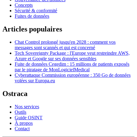
Concepts
Sécurité & conformité
Fuites de données
Articles populaires
Chat Control prolongé jusqu'en 2028 : comment vos
messages sont scannés et qui est concerné
Tech Sovereignty Package : l'Europe veut restreindre AWS,
Azure et Google sur ses données sensibles
Fuite de données Cegedim : 15 millions de patients exposés
par le piratage de MonLogicielMedical
Cyberattaque Commission européenne : 350 Go de données
volées sur Europa.eu
Ostraca
Nos services
Outils
Guide OSINT
À propos
Contact