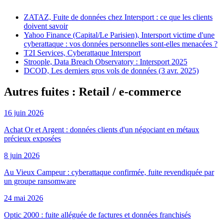
ZATAZ, Fuite de données chez Intersport : ce que les clients
doivent savoir
Yahoo Finance (Capital/Le Parisien), Intersport victime d'une
cyberattaque : vos données personnelles sont-elles menacées ?
T2I Services, Cyberattaque Intersport
Stroople, Data Breach Observatory : Intersport 2025
DCOD, Les derniers gros vols de données (3 avr. 2025)
Autres fuites : Retail / e-commerce
16 juin 2026
Achat Or et Argent : données clients d'un négociant en métaux
précieux exposées
8 juin 2026
Au Vieux Campeur : cyberattaque confirmée, fuite revendiquée par
un groupe ransomware
24 mai 2026
Optic 2000 : fuite alléguée de factures et données franchisés