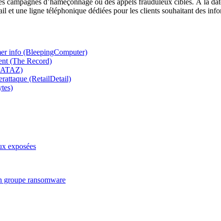
des campagnes d’hameçonnage ou des appels frauduleux ciblés. À la date
il et une ligne téléphonique dédiées pour les clients souhaitant des in
er info (BleepingComputer)
ent (The Record)
(ZATAZ)
rattaque (RetailDetail)
ytes)
eux exposées
un groupe ransomware