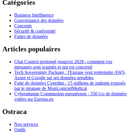
Catégories
Business Intelligence
Gouvernance des données
Concepts
Sécurité & conformité
Fuites de données
Articles populaires
Chat Control prolongé jusqu'en 2028 : comment vos
messages sont scannés et qui est concerné
Tech Sovereignty Package : l'Europe veut restreindre AWS,
Azure et Google sur ses données sensibles
Fuite de données Cegedim : 15 millions de patients exposés
par le piratage de MonLogicielMedical
Cyberattaque Commission européenne : 350 Go de données
volées sur Europa.eu
Ostraca
Nos services
Outils