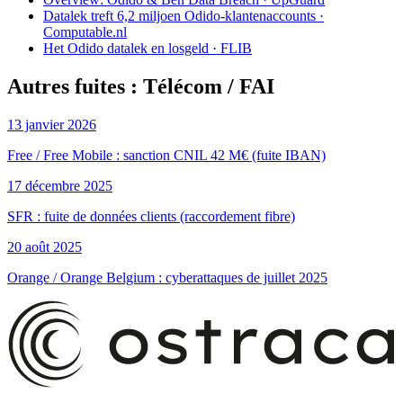
Datalek treft 6,2 miljoen Odido-klantenaccounts ·
Computable.nl
Het Odido datalek en losgeld · FLIB
Autres fuites : Télécom / FAI
13 janvier 2026
Free / Free Mobile : sanction CNIL 42 M€ (fuite IBAN)
17 décembre 2025
SFR : fuite de données clients (raccordement fibre)
20 août 2025
Orange / Orange Belgium : cyberattaques de juillet 2025