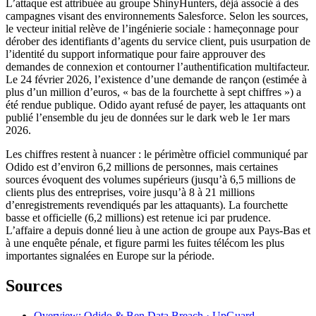
L’attaque est attribuée au groupe ShinyHunters, déjà associé à des
campagnes visant des environnements Salesforce. Selon les sources,
le vecteur initial relève de l’ingénierie sociale : hameçonnage pour
dérober des identifiants d’agents du service client, puis usurpation de
l’identité du support informatique pour faire approuver des
demandes de connexion et contourner l’authentification multifacteur.
Le 24 février 2026, l’existence d’une demande de rançon (estimée à
plus d’un million d’euros, « bas de la fourchette à sept chiffres ») a
été rendue publique. Odido ayant refusé de payer, les attaquants ont
publié l’ensemble du jeu de données sur le dark web le 1er mars
2026.
Les chiffres restent à nuancer : le périmètre officiel communiqué par
Odido est d’environ 6,2 millions de personnes, mais certaines
sources évoquent des volumes supérieurs (jusqu’à 6,5 millions de
clients plus des entreprises, voire jusqu’à 8 à 21 millions
d’enregistrements revendiqués par les attaquants). La fourchette
basse et officielle (6,2 millions) est retenue ici par prudence.
L’affaire a depuis donné lieu à une action de groupe aux Pays-Bas et
à une enquête pénale, et figure parmi les fuites télécom les plus
importantes signalées en Europe sur la période.
Sources
Overview: Odido & Ben Data Breach · UpGuard