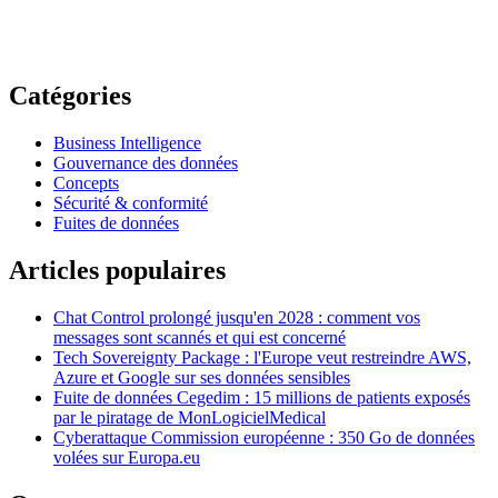
Catégories
Business Intelligence
Gouvernance des données
Concepts
Sécurité & conformité
Fuites de données
Articles populaires
Chat Control prolongé jusqu'en 2028 : comment vos
messages sont scannés et qui est concerné
Tech Sovereignty Package : l'Europe veut restreindre AWS,
Azure et Google sur ses données sensibles
Fuite de données Cegedim : 15 millions de patients exposés
par le piratage de MonLogicielMedical
Cyberattaque Commission européenne : 350 Go de données
volées sur Europa.eu