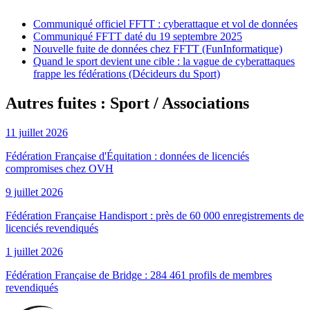
Communiqué officiel FFTT : cyberattaque et vol de données
Communiqué FFTT daté du 19 septembre 2025
Nouvelle fuite de données chez FFTT (FunInformatique)
Quand le sport devient une cible : la vague de cyberattaques
frappe les fédérations (Décideurs du Sport)
Autres fuites : Sport / Associations
11 juillet 2026
Fédération Française d'Équitation : données de licenciés
compromises chez OVH
9 juillet 2026
Fédération Française Handisport : près de 60 000 enregistrements de
licenciés revendiqués
1 juillet 2026
Fédération Française de Bridge : 284 461 profils de membres
revendiqués